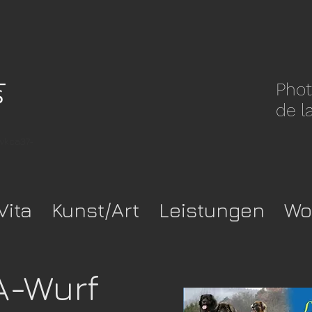
Phot
de l
pwkca37-
Vita
Kunst/Art
Leistungen
Wo
A-Wurf