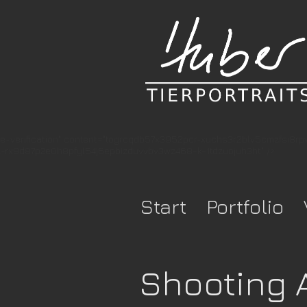
e-verification" content="togrcqdb57x3952pcr-xuchs3r2blv5cmzfsi8r
rx9d87p2e0h8pfyl54j6epbizduvvbv3wz468-k-1tdzuojuh3ht" />
Start
Portfolio
Shooting 