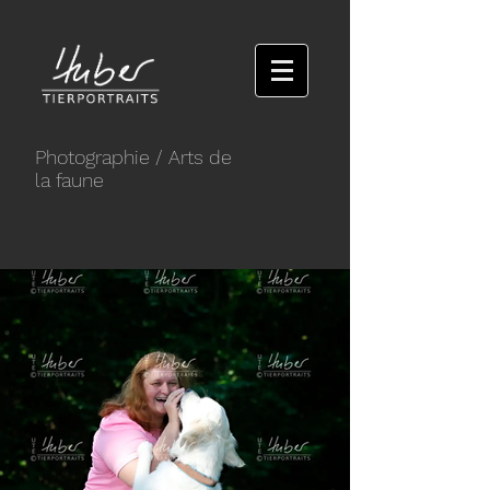
Photographie
/ Arts de
la faune