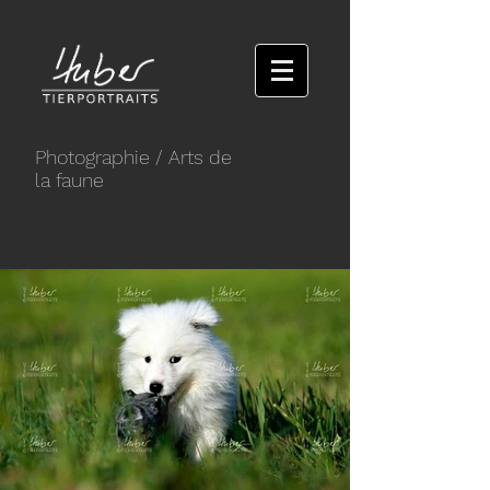
Photographie
/ Arts de
la faune